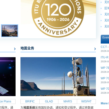
无
区
无线
无
无线
Even
CCT
-
地面业务
2026-0
ITU-R
2026-0
WP 7
2026-0
WP 7
2026-0
WP 7
2026-0
ce Plans
BRIFIC
GLAD
MARS
WISFAT
More 
记程序，通
为
地面系统
采用国际协调、通知和登记程序，通过将数据