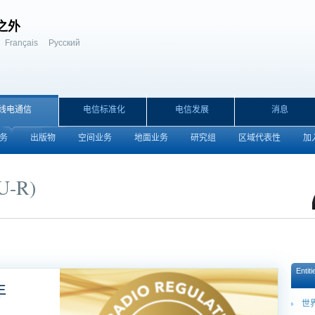
之外
Français
Русский
线电通信
电信标准化
电信发展
消息
务
出版物
空间业务
地面业务
研究组
区域代表性
加入
-R)
Entit
年
世