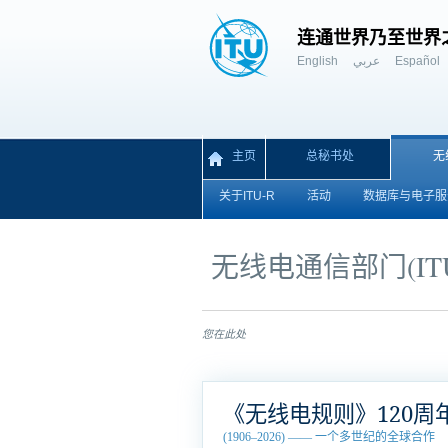
连通世界乃至世界
English
عربي
Español
主页
总秘书处
无
关于ITU-R
活动
数据库与电子服
无线电通信部门(ITU
您在此处
《无线电规则》120周
(1906–2026) —— 一个多世纪的全球合作