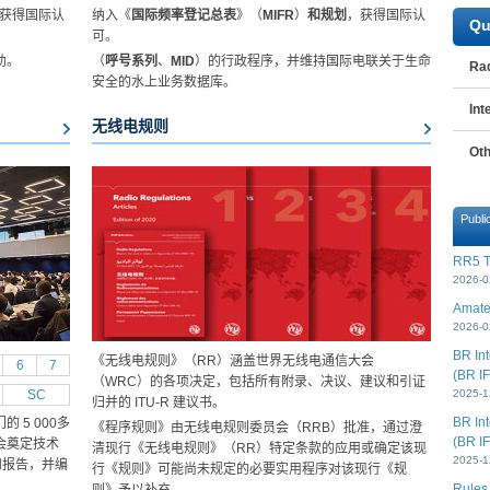
获得国际认
纳入《
国际频率登记总表
》（
MIFR
）
和规划
，获得国际认
Qu
可。
。​
（
呼号系列
、
MID
）的行政程序，并维持国际电联关于生命
Rad
安全的水上业务数据库。
Int
无线电规则
Oth
Publi
RR5 T
2026-0
Amateu
2026-0
BR Int
《无线电规则》（RR）涵盖世界无线电通信大会
6
7
(BR IF
（WRC）的各项决定，包括所有附录、决议、建议和引证
SC
2025-1
归并的 ITU-R 建议书。
BR Int
5 000多
《程序规则》由无线电规则委员会（RRB）批准，通过澄
(BR IF
会奠定技术
清现行《无线电规则》（RR）特定条款的应用或确定该现
2025-1
和报告，并编
行《规则》可能尚未规定的必要实用程序对该现行《规
Rules