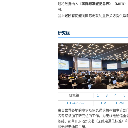
过将数据纳入《
国际频率登记总表
》（
MIFR
）
可。
就
上述所有问题
向国际电联利益攸关方提供帮助
研究组
研究组：
1
3
4
5
JTG 4-5-6-7
CCV
CPM
来自世界各地的电信及信息通信机构和主管部门的 
名专家参加了研究组的工作，为无线电通信全
基础，起草ITU-R建议书（无线电通信标准）
写无线电通信手册。