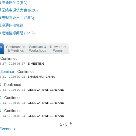
线电通信全会(RA)
域无线电通信大会 (RRC)
电规则委员会 (RRB)
线电通信研究组
电通信顾问组 (RAG)
ts
Conferences
Seminars &
Network of
& Meetings
Workshops
Women
 Confirmed
8-27 - 2026-08-27
E-MEETING
 Seminar
- Confirmed
8-31 - 2026-09-02
SHANGHAÏ, CHINA
B
- Confirmed
9-14 - 2026-09-24
GENEVA, SWITZERLAND
C
- Confirmed
9-14 - 2026-09-24
GENEVA, SWITZERLAND
D
- Confirmed
9-14 - 2026-09-24
GENEVA, SWITZERLAND
1 - 5
Events