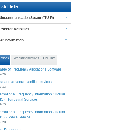
ick Links
iocommunication Sector (ITU-R)
ersector Activities
er information
cations
Recommendations
Circulars
able of Frequency Allocations Software
2-26
r and amateur-satellite services
2-23
ernational Frequency Information Circular
IC) - Terrestrial Services
2-23
ernational Frequency Information Circular
IC) - Space Service
2-23
 of Procedure