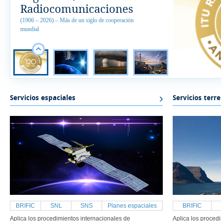
Radiocomunicaciones
(1906 – 2026) – Más de un siglo de cooperación
mundial
Servicios espaciales
Servicios terr
BRIFIC
SNL
SNS
Planes espaciales
BRIFIC
Aplica los procedimientos internacionales de
Aplica los proced