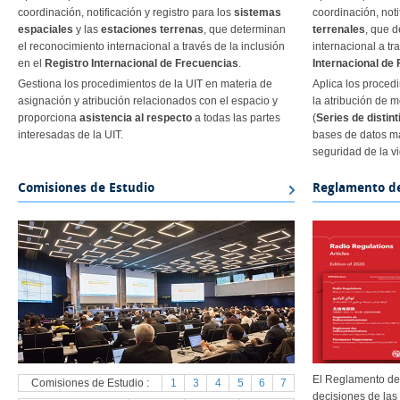
coordinación, notificación y registro para los
sistemas
coordinación, noti
espaciales
y las
estaciones terrenas
, que determinan
terrenales
, que 
el reconocimiento internacional a través de la inclusión
internacional a tr
en el
Registro Internacional de Frecuencias
.
Internacional de
Gestiona los procedimientos de la UIT en materia de
Aplica los proced
asignación y atribución relacionados con el espacio y
la atribución de m
proporciona
asistencia al respecto
a todas las partes
(
Series de distin
interesadas de la UIT.​​​​
bases de datos ma
seguridad de la vi
Comisiones de Estudio
Reglamento d
El Reglamento de
Comisiones de Estudio :
1
3
4
5
6
7
decisiones de la