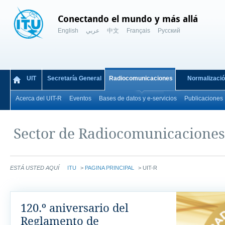
Conectando el mundo y más allá
English
عربي
中文
Français
Русский
UIT
Secretaría General
Radiocomunicaciones
Normalizaci
Acerca del UIT-R
Eventos
Bases de datos y e-servicios
Publicaciones
Sector de Radiocomunicaciones
ESTÁ USTED AQUÍ
ITU
>
PAGINA PRINCIPAL
>
UIT-R
120.º aniversario del
Reglamento de