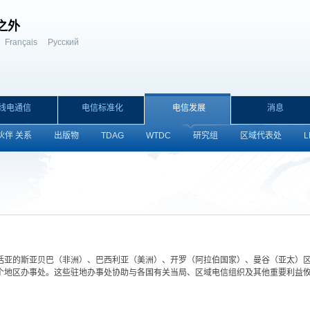
之外
Français
Русский
线电通信
电信标准化
电信发展
消息
伙伴 关系
出版物
TDAG
WTDC
研究组
区域代表处
L
其中包括亚的斯亚贝巴（非洲）、巴西利亚（美洲）、开罗（阿拉伯国家）、曼谷（亚太
个地区办事处。这些驻地办事处协助与各国有关当局、区域电信组织及其他重要利益