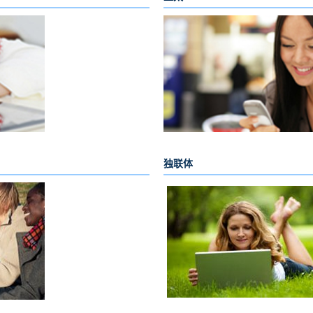
_
独联体
_