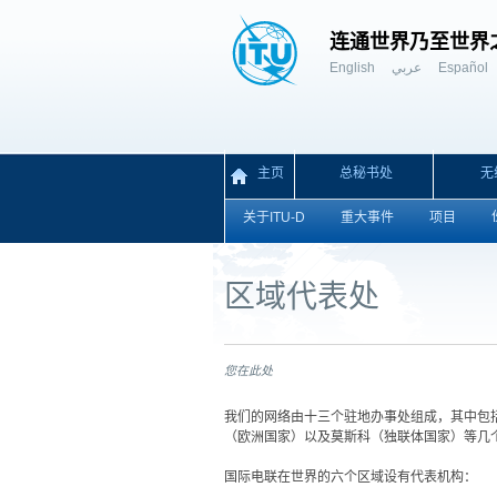
连通世界乃至世界
English
عربي
Español
主页
总秘书处
无
关于ITU-D
重大事件
项目
区域代表处
您在此处
​​​​我们的网络由十三个驻地办事处组成，
（欧洲国家）以及莫斯科（独联体国家）等几
国际电联在世界的六个区域设有代表机构：