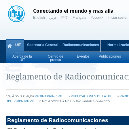
Conectando el mundo y más allá
English
عربي
中文
Français
Русский
Iniciar sesión
UIT
Secretaría General
Radiocomunicaciones
Normalizaci
Acerca de la
Centro de
Eventos
Publicaciones
UIT
prensa
Reglamento de Radiocomunicac
ESTÁ USTED AQUÍ
PAGINA PRINCIPAL
>
PUBLICACIONES DE LA UIT
>
RADIO
REGLAMENTARIAS
> REGLAMENTO DE RADIOCOMUNICACIONES
Reglamento de Radiocomunicaciones