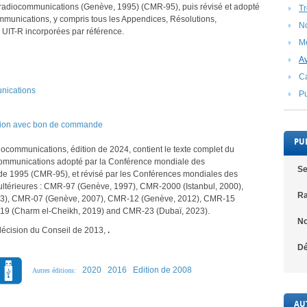
 radiocommunications (Genève, 1995) (CMR-95), puis révisé et adopté
Tr
munications, y compris tous les Appendices, Résolutions,
N
IT-R incorporées par référence.
Me
Av
Ca
nications
Pu
ation avec bon de commande
PU
ocommunications, édition de 2024, contient le texte complet du
ommunications adopté par la Conférence mondiale des
Se
e 1995 (CMR-95), et révisé par les Conférences mondiales des
ltérieures : CMR-97 (Genève, 1997), CMR-2000 (Istanbul, 2000),
Ra
3), CMR-07 (Genève, 2007), CMR-12 (Genève, 2012), CMR-15
19 (Charm el-Cheikh, 2019) and CMR-23 (Dubaï, 2023).
No
écision du Conseil de 2013,
.
Dé
2020
2016
Edition de 2008
Autres éditions:
AU