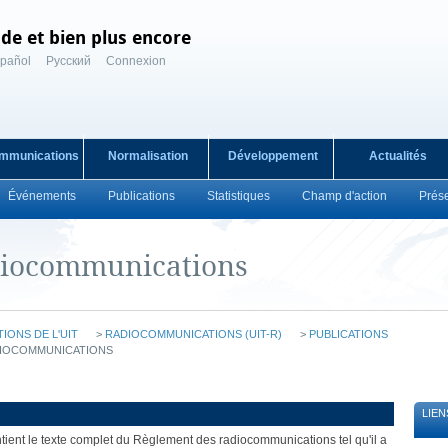
de et bien plus encore
pañol
Русский
Connexion
mmunications
Normalisation
Développement
Actualités
Événements
Publications
Statistiques
Champ d'action
Prés
diocommunications
IONS DE L'UIT
>
RADIOCOMMUNICATIONS (UIT-R)
>
PUBLICATIONS
DIOCOMMUNICATIONS
LIEN
ent le texte complet du Règlement des radiocommunications tel qu'il a