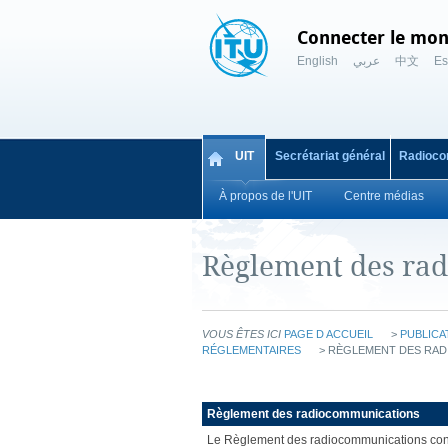
Connecter le mon
English
عربي
中文
Es
UIT
Secrétariat général
Radioco
À propos de l'UIT
Centre médias
Règlement des ra
VOUS ÊTES ICI
PAGE D ACCUEIL
>
PUBLICAT
RÉGLEMENTAIRES
> RÈGLEMENT DES RA
Règlement des radiocommunications
Le Règlement des radiocommunications conti