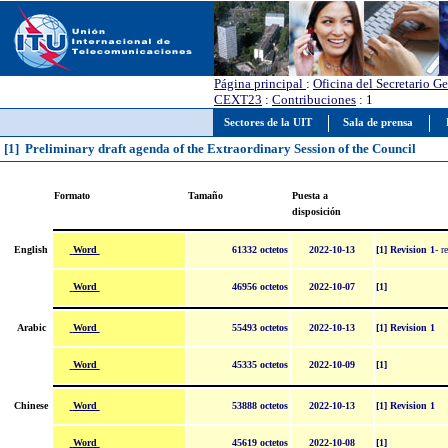
Página principal
:
Oficina del Secretario Ge
CEXT23
:
Contribuciones
: 1
Sectores de la UIT
Sala de prensa
[1] Preliminary draft agenda of the Extraordinary Session of the Council
Formato
Tamaño
Puesta a
disposición
Word
English
61332 octetos
2022-10-13
[1] Revision 1
- r
Word
46956 octetos
2022-10-07
[1]
Word
Arabic
55493 octetos
2022-10-13
[1] Revision 1
Word
45335 octetos
2022-10-09
[1]
Word
Chinese
53888 octetos
2022-10-13
[1] Revision 1
Word
45619 octetos
2022-10-08
[1]