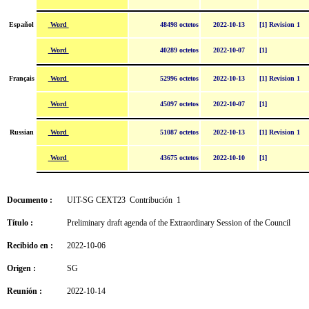
Word
Español
48498 octetos
2022-10-13
[1] Revision 1
Word
40289 octetos
2022-10-07
[1]
Word
Français
52996 octetos
2022-10-13
[1] Revision 1
Word
45097 octetos
2022-10-07
[1]
Word
Russian
51087 octetos
2022-10-13
[1] Revision 1
Word
43675 octetos
2022-10-10
[1]
Documento :
UIT-SG CEXT23 Contribución 1
Título :
Preliminary draft agenda of the Extraordinary Session of the Council
Recibido en :
2022-10-06
Origen :
SG
Reunión :
2022-10-14