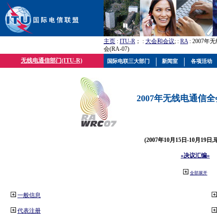
主页
:
ITU-R
； :
大会和会议
; :
RA
: 2007
会(RA-07)
无线电通信部门(ITU-R)
国际电联三大部门
新闻室
各项活动
2007年无线电通信全会(
(2007年10月15日-10月19日
«决议汇编»
全部展开
一般信息
代表注册