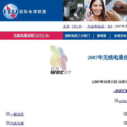
主页
:
ITU-R
； :
大会和会议
; :
RA
: 2007
无线电通信部门(ITU-R)
国际电联三大部门
新闻室
各项活动
2007年无线电通信
(2007年10月15日-10
«决议汇
全部展
一般信息
代表注册