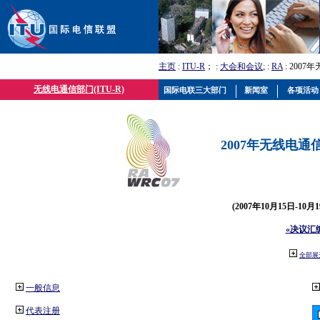
主页
:
ITU-R
； :
大会和会议
; :
RA
: 2007
无线电通信部门(ITU-R)
国际电联三大部门
新闻室
各项活动
2007年无线电通信
(2007年10月15日-10
«决议汇
全部展
一般信息
代表注册