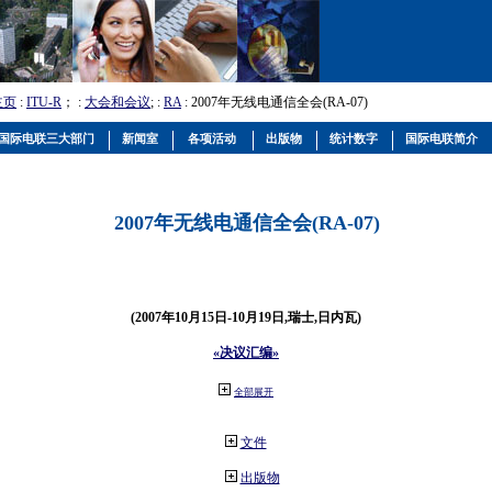
主页
:
ITU-R
； :
大会和会议
; :
RA
: 2007年无线电通信全会(RA-07)
国际电联三大部门
新闻室
各项活动
出版物
统计数字
国际电联简介
2007年无线电通信全会(RA-07)
(2007年10月15日-10月19日,瑞士,日内瓦)
«决议汇编»
全部展开
文件
出版物