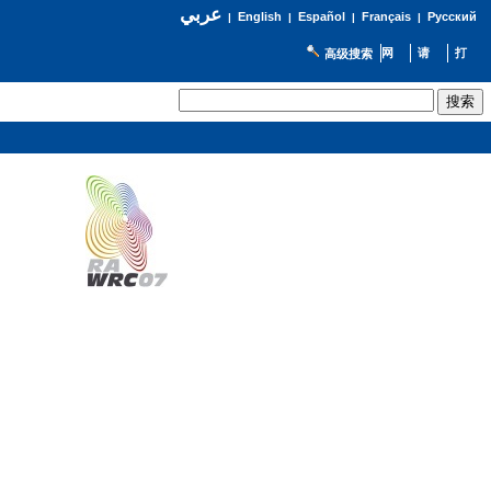
عربي
English
Español
Français
Русский
|
|
|
|
高级搜索