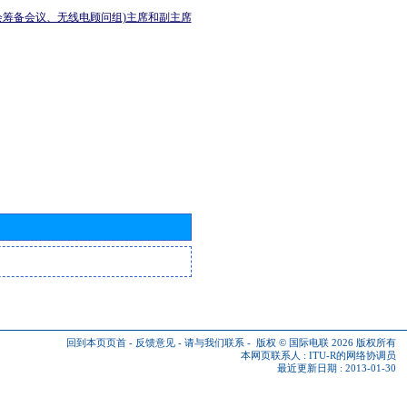
会筹备会议、无线电顾问组)主席和副主席
回到本页页首
-
反馈意见
-
请与我们联系
-
版权 © 国际电联 2026
版权所有
本网页联系人 :
ITU-R的网络协调员
最近更新日期 : 2013-01-30