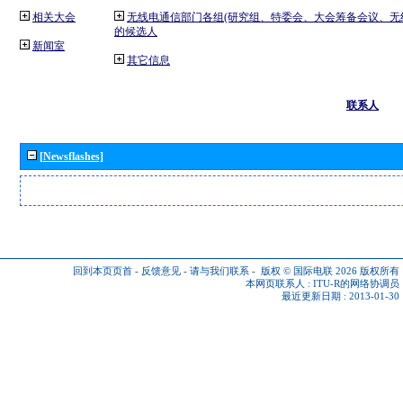
相关大会
无线电通信部门各组(研究组、特委会、大会筹备会议、无
的候选人
新闻室
其它信息
联系人
[Newsflashes]
回到本页页首
-
反馈意见
-
请与我们联系
-
版权 © 国际电联 2026
版权所有
本网页联系人 :
ITU-R的网络协调员
最近更新日期 : 2013-01-30