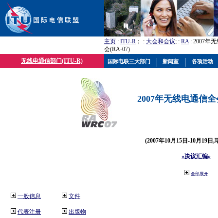
主页
:
ITU-R
； :
大会和会议
; :
RA
: 2007
会(RA-07)
无线电通信部门(ITU-R)
国际电联三大部门
新闻室
各项活动
2007年无线电通信全会(
(2007年10月15日-10月19日
«决议汇编»
全部展开
一般信息
文件
代表注册
出版物