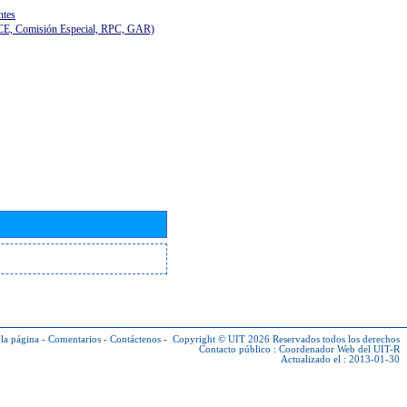
ntes
(CE, Comisión Especial, RPC, GAR)
la página
-
Comentarios
-
Contáctenos
-
Copyright © UIT 2026
Reservados todos los derechos
Contacto público :
Coordenador Web del UIT-R
Actualizado el : 2013-01-30