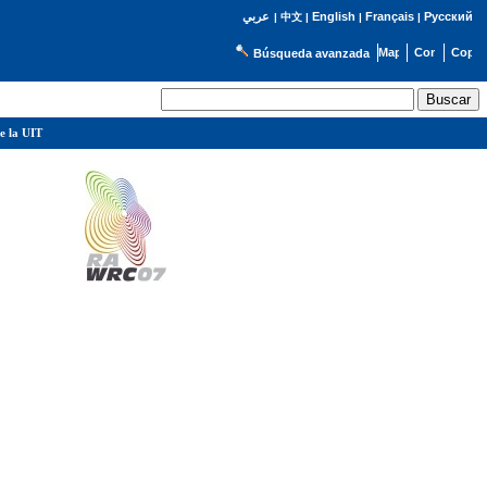
English
Français
Русский
عربي
|
中文
|
|
|
Búsqueda avanzada
e la UIT