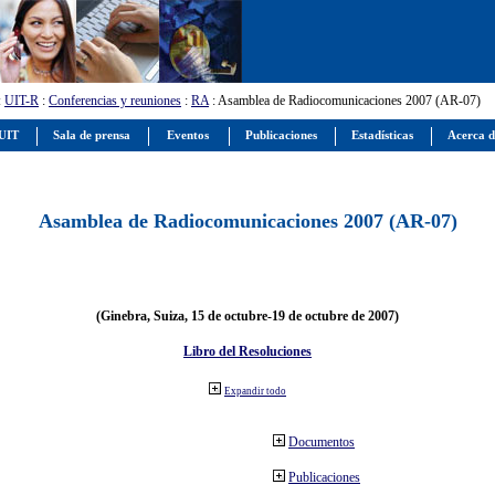
:
UIT-R
:
Conferencias y reuniones
:
RA
: Asamblea de Radiocomunicaciones 2007 (AR-07)
 UIT
Sala de prensa
Eventos
Publicaciones
Estadísticas
Acerca d
Asamblea de Radiocomunicaciones 2007 (AR-07)
(Ginebra, Suiza, 15 de octubre-19 de octubre de 2007)
Libro del Resoluciones
Expandir todo
Documentos
Publicaciones