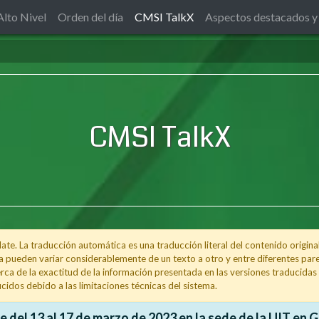
Alto Nivel
Orden del día
CMSI TalkX
Aspectos destacados y
CMSI TalkX
e. La traducción automática es una traducción literal del contenido origina
a pueden variar considerablemente de un texto a otro y entre diferentes pares
ca de la exactitud de la información presentada en las versiones traducidas d
cidos debido a las limitaciones técnicas del sistema.
 del 13 al 17 de marzo de 2023 en la sede de la UIT en Gi