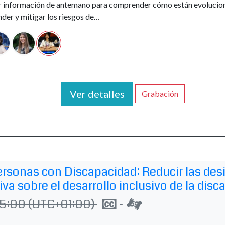
r información de antemano para comprender cómo están evoluciona
der y mitigar los riesgos de…
Ver detalles
Grabación
Personas con Discapacidad: Reducir las de
va sobre el desarrollo inclusivo de la dis
Subtitulado en tie
Interpretación 
15:00
(UTC+01:00)