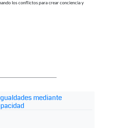
ndo los conflictos para crear conciencia y
sigualdades mediante
capacidad
mpo real por los humanos
del lenguaje de signos