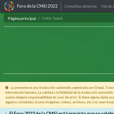
Foro de la CMSI
2022
Consultas abiertas
Vía de 
Página principal
CMSI TalkX
La presente es una traducción automática generada por DeepL Translat
intervención humana. La calidad y la fidelidad de la traducción automátic
asume ninguna responsabilidad en caso de error. Si tiene alguna duda acer
algunos contenidos (como imágenes, vídeos, archivos, etc.) no sean tradu
El Foro 2023 de la CMSI está previsto que se celebre