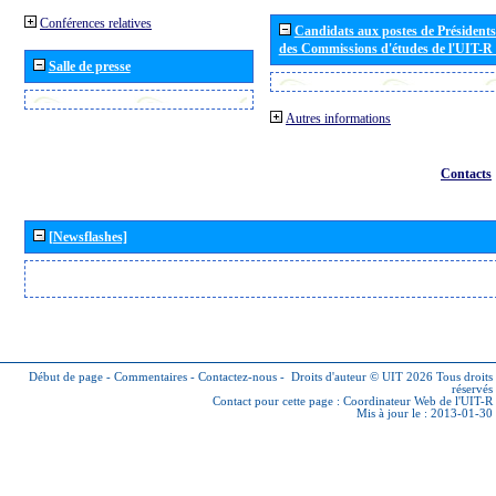
Conférences relatives
Candidats aux postes de Présidents 
des Commissions d'études de l'UIT-R
Salle de presse
Autres informations
Contacts
[Newsflashes]
Début de page
-
Commentaires
-
Contactez-nous
-
Droits d'auteur © UIT 2026
Tous droits
réservés
Contact pour cette page :
Coordinateur Web de l'UIT-R
Mis à jour le : 2013-01-30