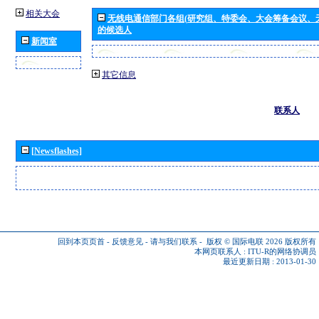
相关大会
无线电通信部门各组(研究组、特委会、大会筹备会议、
的候选人
新闻室
其它信息
联系人
[Newsflashes]
回到本页页首
-
反馈意见
-
请与我们联系
-
版权 © 国际电联 2026
版权所有
本网页联系人 :
ITU-R的网络协调员
最近更新日期 : 2013-01-30