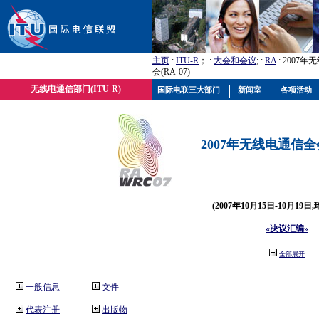
主页
:
ITU-R
； :
大会和会议
; :
RA
: 2007
会(RA-07)
无线电通信部门(ITU-R)
国际电联三大部门
新闻室
各项活动
2007年无线电通信全会(
(2007年10月15日-10月19日
«决议汇编»
全部展开
一般信息
文件
代表注册
出版物