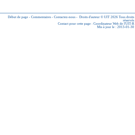
Début de page
-
Commentaires
-
Contactez-nous
-
Droits d'auteur © UIT 2026
Tous droits
réservés
Contact pour cette page :
Coordinateur Web de l'UIT-R
Mis à jour le : 2013-01-30