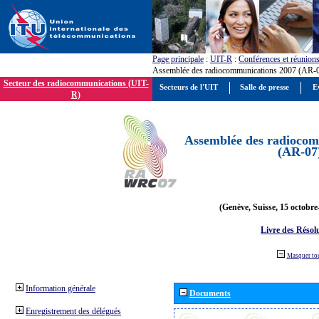
Page principale
:
UIT-R
:
Conférences et réunion
Assemblée des radiocommunications 2007 (AR-
Secteur des radiocommunications (UIT-
Secteurs de l'UIT
Salle de presse
E
R)
Assemblée des radiocom
(AR-07
(Genève, Suisse, 15 octobre
Livre des Résol
Masquer to
Information générale
Documents
Enregistrement des délégués