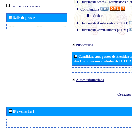
Documents roses (Commissions d´ét
Conférences relatives
Contributions
Modèles
Salle de presse
Documents d´information (INFO)
Documents administratifs (ADM)
Publications
Candidats aux postes de Présidents 
des Commissions d'études de l'UIT-R
Autres informations
Contacts
[Newsflashes]