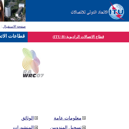
صفحة الاستقبال
:
ق
قطاعات الاتح
قطاع الاتصالات الراديوية (ITU-R)
معلومات عامة
الوثائق
تسجيل المندوبين
المنشورات