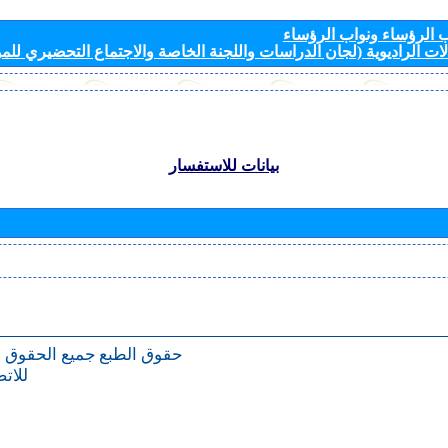
الرؤساء ونواب الرؤساء
ات الراديوية (لجان الدراسات واللجنة الخاصة والاجتماع التحضيري للمؤ
بيانات للاستفسار
حقوق الطبع
جميع الحقوق 
للات