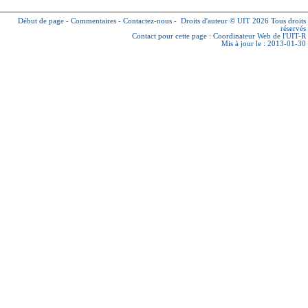
Début de page
-
Commentaires
-
Contactez-nous
-
Droits d'auteur © UIT 2026
Tous droits
réservés
Contact pour cette page :
Coordinateur Web de l'UIT-R
Mis à jour le : 2013-01-30