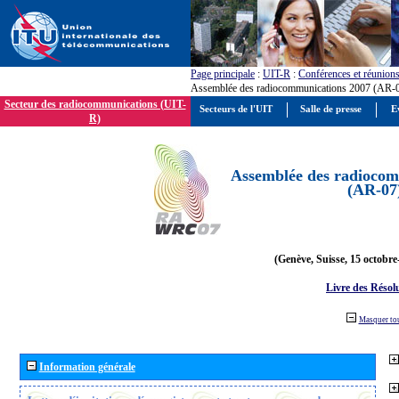
Page principale
:
UIT-R
:
Conférences et réunion
Assemblée des radiocommunications 2007 (AR-
Secteur des radiocommunications (UIT-
Secteurs de l'UIT
Salle de presse
E
R)
Assemblée des radiocom
(AR-07
(Genève, Suisse, 15 octobre
Livre des Résol
Masquer to
Information générale