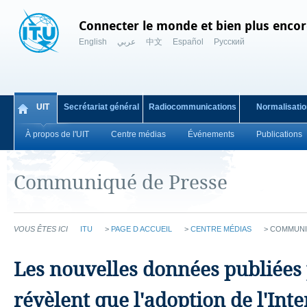
Connecter le monde et bien plus encor
English
عربي
中文
Español
Русский
UIT
Secrétariat général
Radiocommunications
Normalisatio
À propos de l'UIT
Centre médias
Événements
Publications
Communiqué de Presse
VOUS ÊTES ICI
ITU
>
PAGE D ACCUEIL
>
CENTRE MÉDIAS
>
COMMUNI
Les nouvelles données publiées 
révèlent que l'adoption de l'Int