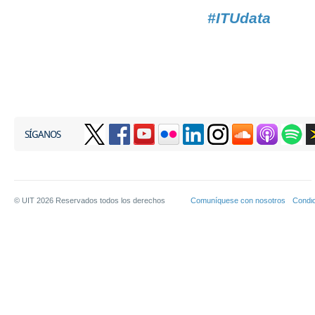
#ITUdata​
SÍGANOS
© UIT
2026
Reservados todos los derechos
Comuníquese con nosotros
Condic