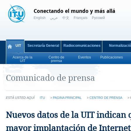
Conectando el mundo y más allá
English
عربي
中文
Français
Русский
UIT
Secretaría General
Radiocomunicaciones
Normalizaci
Acerca de la
Centro de
Eventos
Publicaciones
UIT
prensa
Comunicado de prensa
ESTÁ USTED AQUÍ
ITU
>
PAGINA PRINCIPAL
>
CENTRO DE PRENSA
>
Nuevos datos de la UIT indican q
mayor implantación de Internet