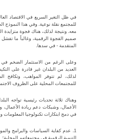
في ظل التغير السريع في الاقتصاد الع
للمجتمع نقلة نوعية. وفي هذا النموذج ال
معه. ونتيجة لذلك، هناك فجوة متزايدة الح
صميم الفجوة الرقمية، وغالباً ما تفشل 
المتقدمة - في سدها.
وعلى الرغم من الاستثمار الضخم في تكن
العديد من البلدان غير قادرة على التكيف
لذلك، لم تتوفر المواهب، وتكافح ال
للمجتمعات المحلية على الظروف الاجتما
وهناك ثلاثة تحديات رئيسية تواجه البل
الأعمال، وشبكات دعم ريادة الأعمال، وا
في دمج ابتكارات تكنولوجيا المعلومات وال
1. عدم كفاية السياسات والبرامج والمو
التنمية الرقمية في مجتمعاتهم المحلية؛