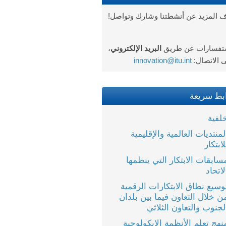
ف ا
لمزيد عن أنشطتنا وشارك وتواصل!
ستفسارات عن طريق
البريد الإلكتروني
،
 الاتصال:
innovation@itu.int
بط سريعة
لفية
لمنتديات العالمية والإقليمية
لابتكار
سابقات الابتكار التي ينظمها
لاتحاد
وسيع نطاق الابتكارات الرقمية
ن خلال التعاون فيما بين بلدان
لجنوب والتعاون الثلاثي
نهج تعلم الأنظمة الإيكولوجية