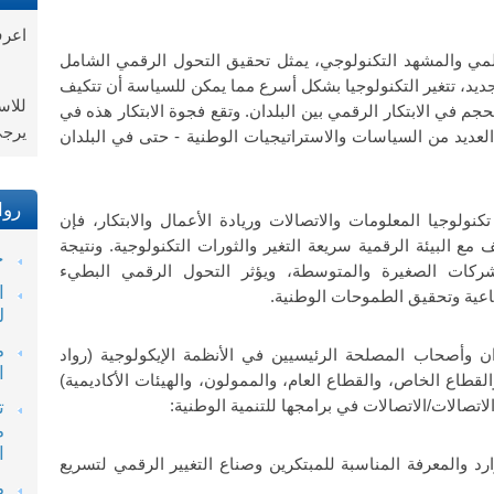
​اعر
المي والمشهد التكنولوجي، يمثل تحقيق التحول الرقمي الشامل
جديد، تتغير التكنولوجيا بشكل أسرع مما يمكن للسياسة أن تتكيف
للا
جم في الابتكار الرقمي بين البلدان. وتقع فجوة الابتكار هذه في
يرجى
العديد من السياسات والاستراتيجيات الوطنية - حتى في البلدان
روا
ولوجيا المعلومات والاتصالات وريادة الأعمال والابتكار، فإن
 مع البيئة الرقمية سريعة التغير والثورات التكنولوجية. ونتيجة
خ
شركات الصغيرة والمتوسطة، ويؤثر التحول الرقمي البطيء
ا
عية وتحقيق الطموحات الوطنية.
ل
م
دان وأصحاب المصلحة الرئيسيين في الأنظمة الإيكولوجية (رواد
ا
لقطاع الخاص، والقطاع العام، والممولون، والهيئات الأكاديمية)
اتصالات/الاتصالات في برامجها للتنمية الوطنية:
ت
م
ا
ارد والمعرفة المناسبة للمبتكرين وصناع التغيير الرقمي لتسريع
م