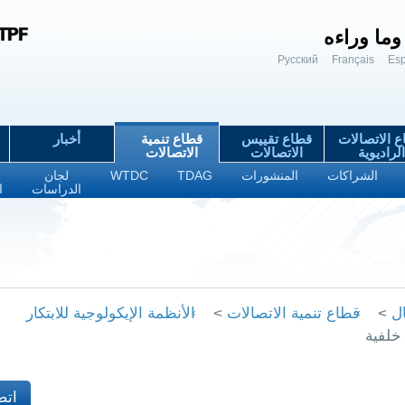
وما وراءه
Русский
Français
Es
 الاتصالات
قطاع تقييس
قطاع تنمية
أخبار
الراديوية
الاتصالات
الاتصالات
الشراكات
المنشورات
TDAG
WTDC
لجان
ا
الدراسات
ا
ل
>
قطاع تنمية الاتصالات
>
الأنظمة الإيكولوجية للابتكار
خلفية
اتص