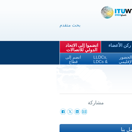
بحث متقدم
ركن الأعضاء
انضموا إلى الاتحاد
الدولي للاتصالات
لحضور
LLDCs,
انضم إلى
لإقليمي
LDCs &
قطاع
SIDS
التطوير
مشاركة
ل بنا