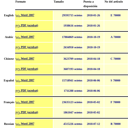
Formato
Tamaño
Puesta a
No del artículo
disposición
Word 2007
English
29595715 octetos
2018-01-26
E 70000
PDF (acrobat)
1938616 octetos
2018-01-26
Word 2007
Arabic
17884869 octetos
2018-10-19
A 70000
PDF (acrobat)
2634950 octetos
2018-10-19
Word 2007
Chinese
3623709 octetos
2018-04-18
C 70000
PDF (acrobat)
3687193 octetos
2018-04-18
Word 2007
Español
15718941 octetos
2018-06-06
S 70000
PDF (acrobat)
1711288 octetos
2018-06-06
Word 2007
Français
23635123 octetos
2018-05-02
F 70000
PDF (acrobat)
1861047 octetos
2018-05-02
Word 2007
Russian
4515226 octetos
2018-07-12
R 70000