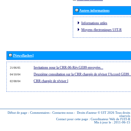
Autres informations
Informations utiles
Moyens électroniques UIT-R
[Newsflashes]
Invitations pour la CRR-06-Rév.GE89 envoyées...
21/06/05
Deuxième consultation sur la CRR chargée de réviser l'Accord GE89..
04/10/04
CRR chargée de réviser l
02/08/04
Début de page
-
Commentaires
-
Contactez-nous
-
Droits d'auteur © UIT 2026
Tous droits
réservés
Contact pour cette page :
Coordinateur Web de l'UIT-R
Mis à jour le : 2011-06-15