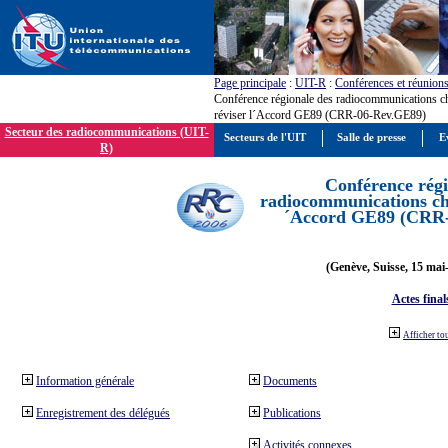
Page principale
:
UIT-R
:
Conférences et réunion
Conférence régionale des radiocommunications c
réviser l´Accord GE89 (CRR-06-Rev.GE89)
Secteur des radiocommunications (UIT-
Secteurs de l'UIT
Salle de presse
E
R)
Conférence régi
radiocommunications cha
´Accord GE89 (CRR
(Genève, Suisse, 15 mai
Actes final
Afficher to
Information générale
Documents
Enregistrement des délégués
Publications
Activités connexes