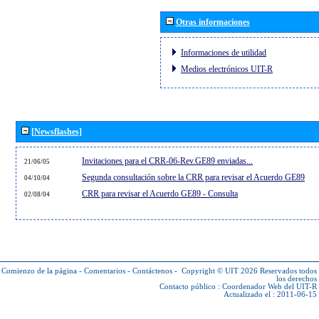
Otras informaciones
Informaciones de utilidad
Medios electrónicos UIT-R
[Newsflashes]
Invitaciones para el CRR-06-Rev.GE89 enviadas...
21/06/05
Segunda consultación sobre la CRR para revisar el Acuerdo GE89
04/10/04
CRR para revisar el Acuerdo GE89 - Consulta
02/08/04
Comienzo de la página
-
Comentarios
-
Contáctenos
-
Copyright © UIT 2026
Reservados todos
los derechos
Contacto público :
Coordenador Web del UIT-R
Actualizado el : 2011-06-15