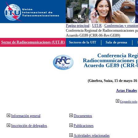
Pagína principal
:
UIT-R
:
Conferencias y reunio
Conferencia Regional de Radiocomunicaciones par
Acuerdo GE89 (CRR-06-Rev.GE89)
Sector de Radiocomunicaciones (UIT-R)
Sectores de la UIT
Sala de prensa
Conferencia Reg
Radiocomunicaciones pa
Acuerdo GE89 (CRR-
(Ginebra, Suiza, 15 de mayo-16 
Actas Finales
Expandir todo
Información general
Documentos
Inscripción de delegados
Publicaciones
Actividades relacionadas