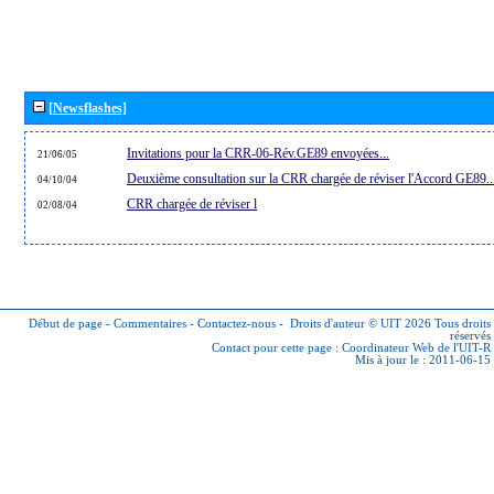
[Newsflashes]
Invitations pour la CRR-06-Rév.GE89 envoyées...
21/06/05
Deuxième consultation sur la CRR chargée de réviser l'Accord GE89..
04/10/04
CRR chargée de réviser l
02/08/04
Début de page
-
Commentaires
-
Contactez-nous
-
Droits d'auteur © UIT 2026
Tous droits
réservés
Contact pour cette page :
Coordinateur Web de l'UIT-R
Mis à jour le : 2011-06-15