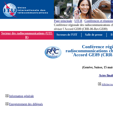
Page principale
:
UIT-R
:
Conférences et réunion
Conférence régionale des radiocommunications c
réviser l´Accord GE89 (CRR-06-Rev.GE89)
Secteur des radiocommunications (UIT-
Secteurs de l'UIT
Salle de presse
E
R)
Conférence régi
radiocommunications cha
´Accord GE89 (CRR
(Genève, Suisse, 15 mai
Actes final
Afficher to
Information générale
Enregistrement des délégués