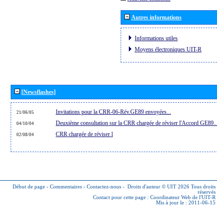
Autres informations
Informations utiles
Moyens électroniques UIT-R
[Newsflashes]
Invitations pour la CRR-06-Rév.GE89 envoyées...
21/06/05
Deuxième consultation sur la CRR chargée de réviser l'Accord GE89..
04/10/04
CRR chargée de réviser l
02/08/04
Début de page
-
Commentaires
-
Contactez-nous
-
Droits d'auteur © UIT 2026
Tous droits
réservés
Contact pour cette page :
Coordinateur Web de l'UIT-R
Mis à jour le : 2011-06-15