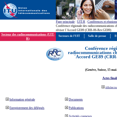
Page principale
:
UIT-R
:
Conférences et réunion
Conférence régionale des radiocommunications c
réviser l´Accord GE89 (CRR-06-Rev.GE89)
Secteur des radiocommunications (UIT-
Secteurs de l'UIT
Salle de presse
E
R)
Conférence régi
radiocommunications cha
´Accord GE89 (CRR
(Genève, Suisse, 15 mai
Actes final
Afficher to
Information générale
Documents
Enregistrement des délégués
Publications
Activités connexes