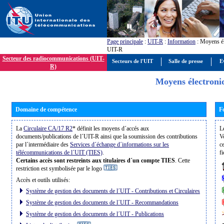
Page principale
:
UIT-R
:
Information
: Moyens él
UIT-R
Secteur des radiocommunications (UIT-
Secteurs de l'UIT
Salle de presse
E
R)
Moyens électroni
Domaine de compétence
F
La
Circulaire CA/17 R2
* définit les moyens d´accés aux
L
documents/publications de l´UIT-R ainsi que la soumission des contributions
V
par l´intermédiaire des
Services d´échange d´informations sur les
c
télécommunications de l´UIT (TIES)
.
fi
Certains accès sont restreints aux titulaires d´un compte TIES
. Cette
restriction est symbolisée par le logo
Accès et outils utilisés:
Système de gestion des documents de l´UIT - Contributions et Circulaires
Système de gestion des documents de l´UIT - Recommandations
Système de gestion des documents de l´UIT - Publications