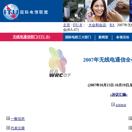
主页
:
ITU-R
； :
大会和会议
; :
RA
: 2007
会(RA-07)
无线电通信部门(ITU-R)
国际电联三大部门
新闻室
各项活动
2007年无线电通信全会(
(2007年10月15日-10月19日
«决议汇编»
全部收缩
一般信息
代表注册