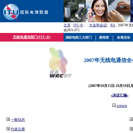
主页
:
ITU-R
； :
大会和会议
; :
RA
: 2007
会(RA-07)
无线电通信部门(ITU-R)
国际电联三大部门
新闻室
各项活动
2007年无线电通信全会(
(2007年10月15日-10月19日
«决议汇编»
全部收缩
一般信息
代表注册