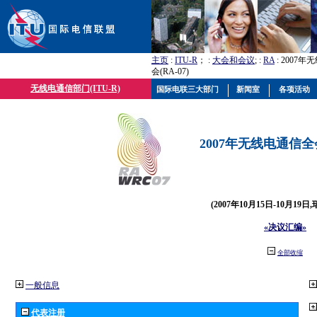
主页
:
ITU-R
； :
大会和会议
; :
RA
: 2007
会(RA-07)
无线电通信部门(ITU-R)
国际电联三大部门
新闻室
各项活动
2007年无线电通信全会(
(2007年10月15日-10月19日
«决议汇编»
全部收缩
一般信息
代表注册