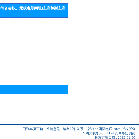
会筹备会议、无线电顾问组)主席和副主席
回到本页页首
-
反馈意见
-
请与我们联系
-
版权 © 国际电联 2026
版权所有
本网页联系人 :
ITU-R的网络协调员
最近更新日期 : 2013-01-30