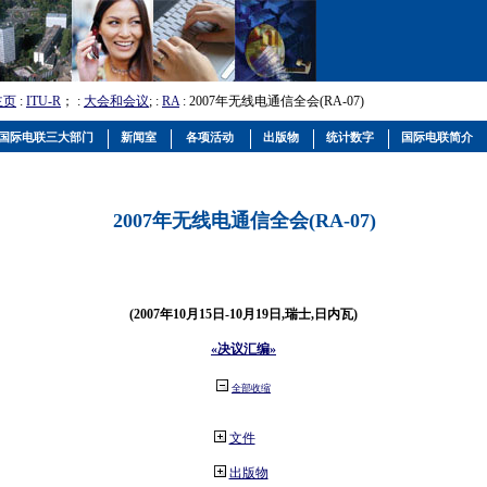
主页
:
ITU-R
； :
大会和会议
; :
RA
: 2007年无线电通信全会(RA-07)
国际电联三大部门
新闻室
各项活动
出版物
统计数字
国际电联简介
2007年无线电通信全会(RA-07)
(2007年10月15日-10月19日,瑞士,日内瓦)
«决议汇编»
全部收缩
文件
出版物