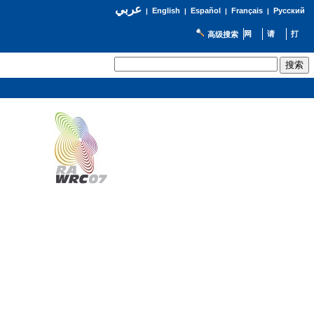
عربي
English
Español
Français
Русский
|
|
|
|
高级搜索