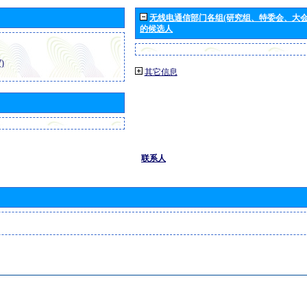
无线电通信部门各组(研究组、特委会、大
的候选人
)
其它信息
联系人