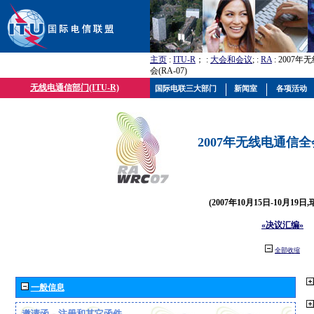
主页
:
ITU-R
； :
大会和会议
; :
RA
: 2007
会(RA-07)
无线电通信部门(ITU-R)
国际电联三大部门
新闻室
各项活动
2007年无线电通信全会(
(2007年10月15日-10月19日
«决议汇编»
全部收缩
一般信息
邀请函、注册和其它函件