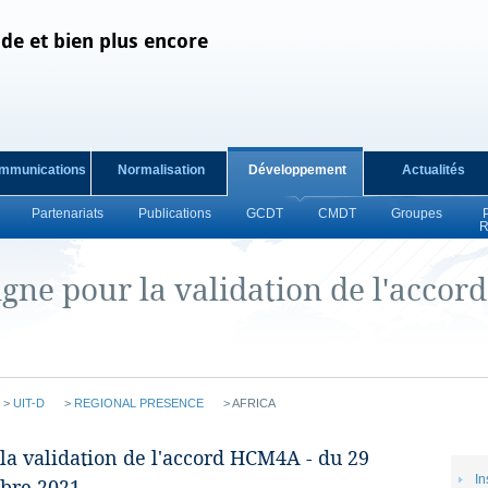
de et bien plus encore
mmunications
Normalisation
Développement
Actualités
Partenariats
Publications
GCDT
CMDT
Groupes
R
igne pour la validation de l'accord
>
UIT-D
>
REGIONAL PRESENCE
>
AFRICA
ur la validation de l'accord HCM4A - du 29
In