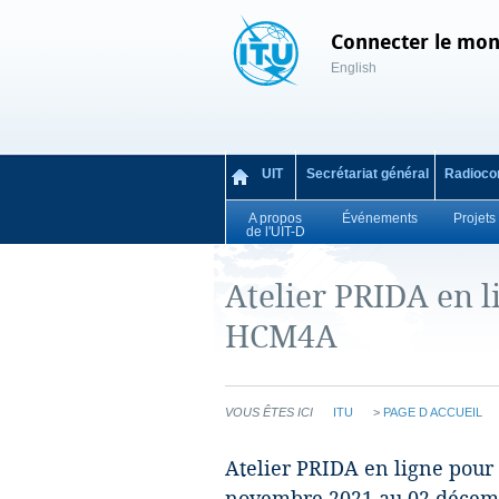
Connecter le mon
English
UIT
Secrétariat général
Radioco
A propos
Événements
Projets
de l'UIT-D
Atelier PRIDA en l
HCM4A
VOUS ÊTES ICI
ITU
>
PAGE D ACCUEIL
​​​​​Atelier PRIDA en ligne po