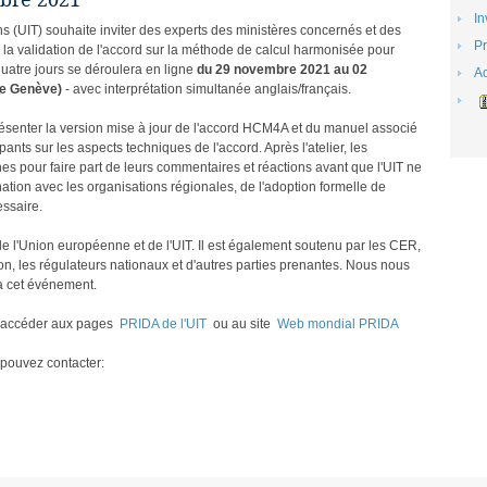
bre 2021
In
s (UIT) souhaite inviter des experts des ministères concernés et des
P
r la validation de l'accord sur la méthode de calcul harmonisée pour
quatre jours se dé​roulera en ligne
du 29 novembre 2021 au 02
Ac
de Genève)
- avec interprétation simultanée anglais/français.
 présenter la version mise à jour de l'accord HCM4A et du manuel associé
ipants sur les aspects techniques de l'accord. Après l'atelier, les
s pour faire part de leurs commentaires et réactions avant que l'UIT ne
nation avec les organisations régionales, de l'adoption formelle de
essaire.
 de l'Union européenne et de l'UIT. Il est également soutenu par les CER,
ion, les régulateurs nationaux et d'autres parties prenantes. Nous nous
 à cet événement.
z accéder aux pages
PRIDA de l'UIT
ou au site
Web mondial PRIDA
 pouvez contacter: