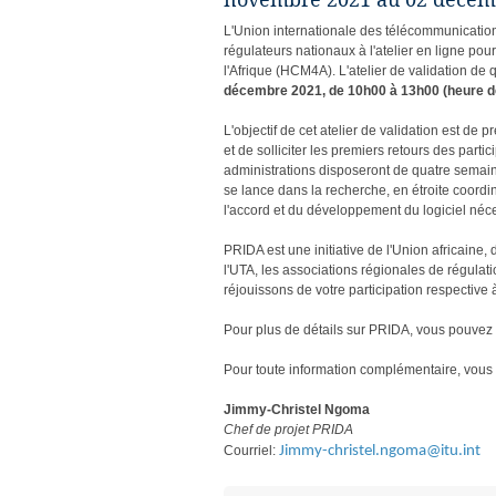
novembre 2021 au 02 décem
L'Union internationale des télécommunication
régulateurs nationaux à l'atelier en ligne pou
l'Afrique (HCM4A). L'atelier de validation de 
décembre 2021, de 10h00 à 13h00 (heure 
L'objectif de cet atelier de validation est de
et de solliciter les premiers retours des partic
administrations disposeront de quatre semaine
se lance dans la recherche, en étroite coordi
l'accord et du développement du logiciel néc
PRIDA est une initiative de l'Union africaine,
l'UTA, les associations régionales de régulat
réjouissons de votre participation respective
Pour plus de détails sur PRIDA, vous pouve
Pour toute information complémentaire, vous
Jimmy-Christel Ngoma
Chef de projet PRIDA
Courriel:
Jimmy-christel.ngoma@itu.int
​