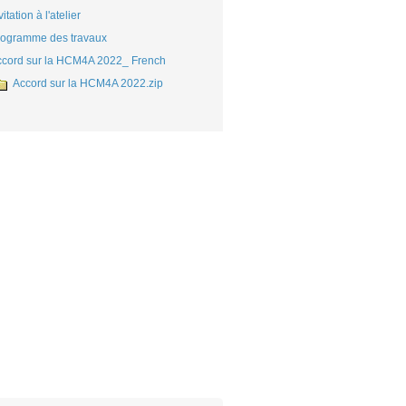
vitation à l'atelier ​
rogramme des travaux
cord sur la HCM4A 2022_ French​
Accord sur la HCM4A 2022.zip