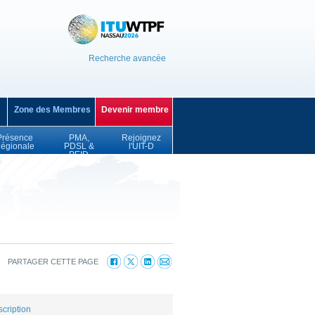
Recherche avancée
Zone des Membres
Devenir membre
Présence
PMA,
Rejoignez
égionale
PDSL &
l'UIT-D
PEID
PARTAGER CETTE PAGE
scription ​