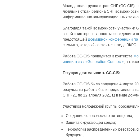
Молодежная группа стран СНГ (GC-CIS) -
людям из стран региона СНГ возможности 
информационно-коммуникационных техно
Благодаря такой возможности участники 
своей заинтересованностью и видением пе
предстоящей
Всемирной конференции по 
саммита, который состоится в ходе ВКРЭ.
Работа GC-CIS проводится в контексте
Мо
инициативы «Generation Connect»
, а так
Текущая деятельность GC-CIS:
Работа GC-CIS была запущена 4 марта 20
результаты работы были представлены н
СНГ (21 по 22 апреля 2021 г.) в виде доку
Участники молодежной группы обозначили
Создание человеческого потенциала;
Защита окружающей среды;
Технологии распределенных реестров, с
будущего;