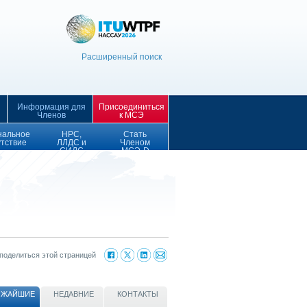
Расширенный поиск
Информация для
Присоединиться
Членов
к МСЭ
нальное
НРС,
Стать
утствие
ЛЛДС и
Членом
СИДС
МСЭ-D
поделиться этой страницей
ИЖАЙШИЕ
НЕДАВНИЕ
КОНТАКТЫ