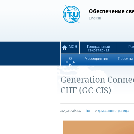
Обеспечение свя
English
МСЭ
Генеральный
Pа
секретариат
О
Мероприятия
Проекты
МСЭ-
D
Generation Conne
СНГ (GC-CIS)
вы уже здесь
itu
>
домашняя страница