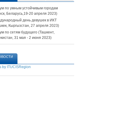
ум по умным устойчивым городам
ск, Беларусь
,
​19-20 апреля
2023)
дународный день девушек в ИКТ
шкек, Кыргызстан, 27 апреля 2023)
ум по сетям будущего (Ташкент,
кистан, 31 мая - 2 июня 2023)​​
ОВОСТИ
s by ITUCISRegion