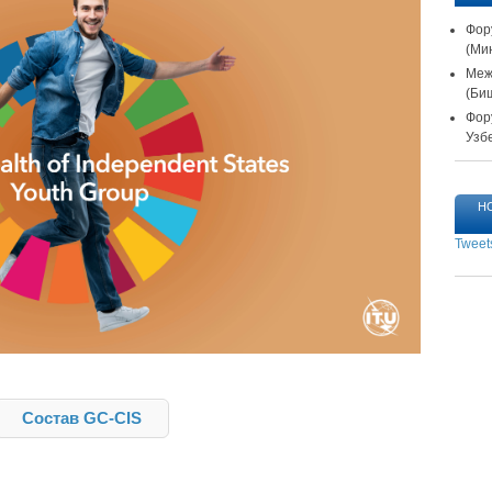
Фор
(
Мин
Меж
(Би
Фор
Узбе
Н
Tweet
Состав GC-CIS