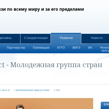
зи по всему миру и за его пределами
диосвязь
Стандартизация
Развитие
Новости
Партнерства
Публикации
КГРЭ
ВКРЭ
ИK
Регио
прис
ct - Молодежная группа стран
>
мсэ-d
>
региональное присутствие
>
снг
БЛ