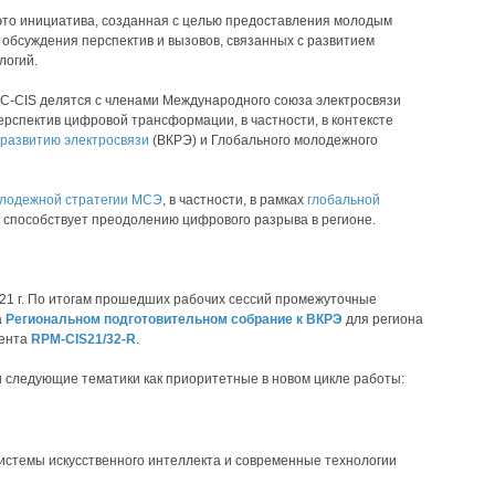
 это инициатива, созданная с целью предоставления молодым
обсуждения перспектив и вызовов, связанных с развитием
логий.
GC-CIS делятся с членами Международного союза электросвязи
рспектив цифровой трансформации, в частности, в контексте
развитию электросвязи
(ВКРЭ) и Глобального молодежного
лодежной стратегии МСЭ
, в частности, в рамках
глобальной
же способствует преодолению цифрового разрыва в регионе.
21 г. По итогам прошедших рабочих сессий промежуточные
а
Региональном подготовительном собрание к ВКРЭ
для региона
мента
RPM-CIS21/32-R
.
 следующие тематики как приоритетные в новом цикле работы:
истемы искусственного интеллекта и современные технологии