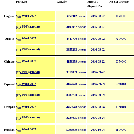
Formato
Tamaño
Puesta a
No del artículo
disposición
Word 2007
English
4777112 octetos
2015-08-27
E 70000
PDF (acrobat)
3199937 octetos
2015-08-27
Word 2007
Arabic
4445700 octetos
2016-09-02
A 70000
PDF (acrobat)
3355263 octetos
2016-09-02
Word 2007
Chinese
4153359 octetos
2016-09-22
C 70000
PDF (acrobat)
3614069 octetos
2016-09-22
Word 2007
Español
4162628 octetos
2016-09-09
S 70000
PDF (acrobat)
3282790 octetos
2016-09-09
Word 2007
Français
4458648 octetos
2016-08-24
F 70000
PDF (acrobat)
3234065 octetos
2016-08-24
Word 2007
Russian
5093979 octetos
2016-10-04
R 70000