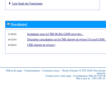
Liste finale des Participants
[Newsflashes]
Invitations pour la CRR-06-Rév.GE89 envoyées...
21/06/05
Deuxième consultation sur la CRR chargée de réviser l'Accord GE89..
04/10/04
CRR chargée de réviser l
02/08/04
Début de page
-
Commentaires
-
Contactez-nous
-
Droits d'auteur © UIT 2026
Tous droits
réservés
Contact pour cette page :
Coordinateur Web de l'UIT-R
Mis à jour le : 2011-06-15