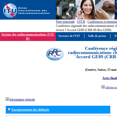
Page principale
:
UIT-R
:
Conférences et réunion
Conférence régionale des radiocommunications c
réviser l´Accord GE89 (CRR-06-Rev.GE89)
Secteur des radiocommunications (UIT-
Secteurs de l'UIT
Salle de presse
E
R)
Conférence régi
radiocommunications cha
´Accord GE89 (CRR
(Genève, Suisse, 15 mai
Actes final
Afficher to
Information générale
Enregistrement des délégués