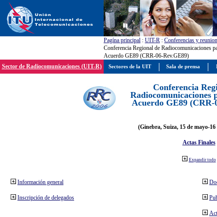
Pagína principal
:
UIT-R
:
Conferencias y reunio
Conferencia Regional de Radiocomunicaciones par
Acuerdo GE89 (CRR-06-Rev.GE89)
Sector de Radiocomunicaciones (UIT-R)
Sectores de la UIT
Sala de prensa
Conferencia Reg
Radiocomunicaciones pa
Acuerdo GE89 (CRR-
(Ginebra, Suiza, 15 de mayo-16 
Actas Finales
Expandir todo
Información general
Do
Inscripción de delegados
Pub
Act