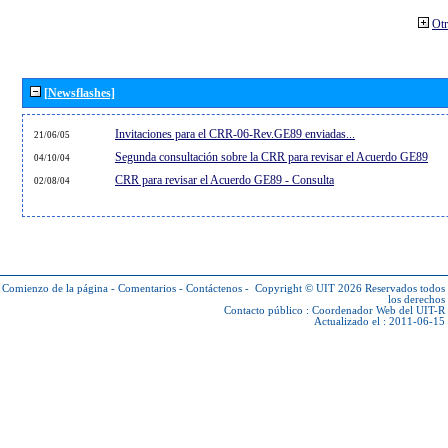
Otr
[Newsflashes]
Invitaciones para el CRR-06-Rev.GE89 enviadas...
21/06/05
Segunda consultación sobre la CRR para revisar el Acuerdo GE89
04/10/04
CRR para revisar el Acuerdo GE89 - Consulta
02/08/04
Comienzo de la página
-
Comentarios
-
Contáctenos
-
Copyright © UIT 2026
Reservados todos
los derechos
Contacto público :
Coordenador Web del UIT-R
Actualizado el : 2011-06-15