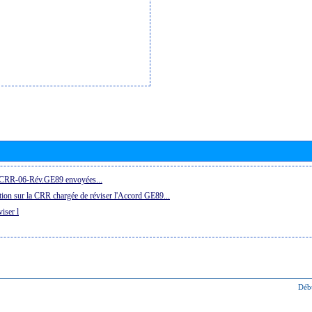
la CRR-06-Rév.GE89 envoyées...
ion sur la CRR chargée de réviser l'Accord GE89...
iser l
Déb