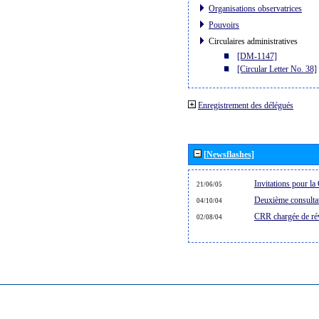
Organisations observatrices
Pouvoirs
Circulaires administratives
[DM-1147]
[Circular Letter No. 38]
Enregistrement des délégués
[Newsflashes]
Invitations pour 
21/06/05
Deuxième consultat
04/10/04
CRR chargée de rév
02/08/04