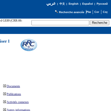
عربي
English
Español
Русский
|
中文
|
|
|
Recherche avancée
cord GE89 (CRR-06-
ser l
Documents
Publications
Activités connexes
Autres informations