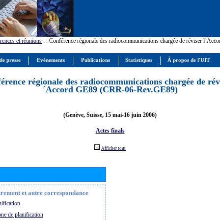
rences et réunions
:
: Conférence régionale des radiocommunications chargée de réviser l´Ac
de presse
Evénements
Publications
Statistiques
À propos de l'UIT
érence régionale des radiocommunications chargée de révi
´Accord GE89 (CRR-06-Rev.GE89)
(Genève, Suisse, 15 mai-16 juin 2006)
Actes finals
Afficher tout
strement et autre correspondance
ification
ne de planification