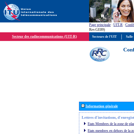
Page principale
:
UIT-R
:
Confé
Rev.GE89)
Secteur des radiocommunications (UIT-R)
Secteurs de l'UIT
Salle 
Conf
Information générale
Lettres d´invitations, d´enregi
Etats Membres de la zone de plan
Etats membres en dehors de la zo