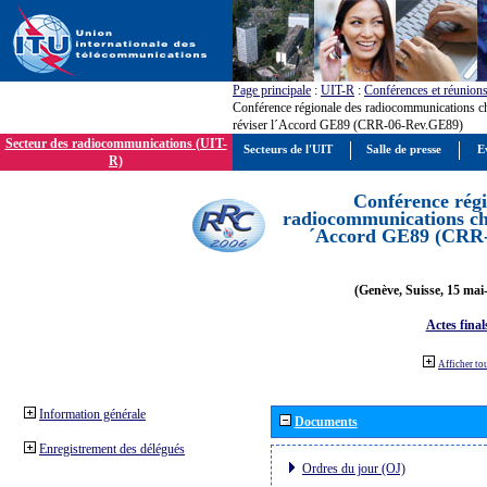
Page principale
:
UIT-R
:
Conférences et réunion
Conférence régionale des radiocommunications c
réviser l´Accord GE89 (CRR-06-Rev.GE89)
Secteur des radiocommunications (UIT-
Secteurs de l'UIT
Salle de presse
E
R)
Conférence régi
radiocommunications cha
´Accord GE89 (CRR
(Genève, Suisse, 15 mai
Actes final
Afficher to
Information générale
Documents
Enregistrement des délégués
Ordres du jour (OJ)