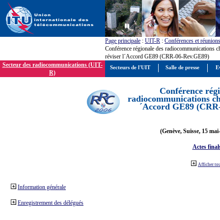
Page principale
:
UIT-R
:
Conférences et réunion
Conférence régionale des radiocommunications c
réviser l´Accord GE89 (CRR-06-Rev.GE89)
Secteur des radiocommunications (UIT-
Secteurs de l'UIT
Salle de presse
E
R)
Conférence régi
radiocommunications cha
´Accord GE89 (CRR
(Genève, Suisse, 15 mai
Actes final
Afficher to
Information générale
Enregistrement des délégués