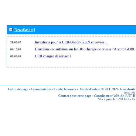
[Newsflashes]
Invitations pour la CRR-06-Rév.GE89 envoyées...
21/06/05
Deuxième consultation sur la CRR chargée de réviser l'Accord GE89..
04/10/04
CRR chargée de réviser l
02/08/04
Début de page
-
Commentaires
-
Contactez-nous
-
Droits d'auteur © UIT 2026
Tous droits
réservés
Contact pour cette page :
Coordinateur Web de l'UIT-R
Mis à jour le : 2011-06-15