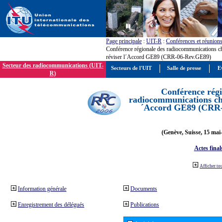
Page principale
:
UIT-R
:
Conférences et réunion
Conférence régionale des radiocommunications c
réviser l´Accord GE89 (CRR-06-Rev.GE89)
Secteur des radiocommunications (UIT-
Secteurs de l'UIT
Salle de presse
E
R)
Conférence régi
radiocommunications cha
´Accord GE89 (CRR
(Genève, Suisse, 15 mai
Actes final
Afficher to
Information générale
Documents
Enregistrement des délégués
Publications