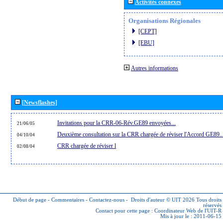
Activités connexes
Organisations Régionales
[CEPT]
[EBU]
Autres informations
[Newsflashes]
Invitations pour la CRR-06-Rév.GE89 envoyées...
21/06/05
Deuxième consultation sur la CRR chargée de réviser l'Accord GE89..
04/10/04
CRR chargée de réviser l
02/08/04
Début de page
-
Commentaires
-
Contactez-nous
-
Droits d'auteur © UIT 2026
Tous droits
réservés
Contact pour cette page :
Coordinateur Web de l'UIT-R
Mis à jour le : 2011-06-15