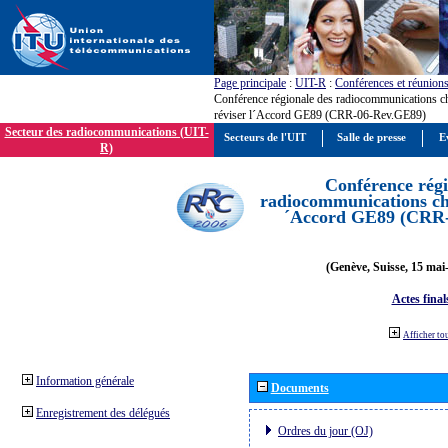
Page principale
:
UIT-R
:
Conférences et réunion
Conférence régionale des radiocommunications c
réviser l´Accord GE89 (CRR-06-Rev.GE89)
Secteur des radiocommunications (UIT-
Secteurs de l'UIT
Salle de presse
E
R)
Conférence régi
radiocommunications cha
´Accord GE89 (CRR
(Genève, Suisse, 15 mai
Actes final
Afficher to
Information générale
Documents
Enregistrement des délégués
Ordres du jour (OJ)