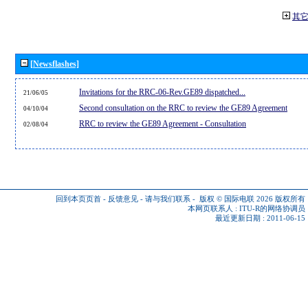
其
[Newsflashes]
Invitations for the RRC-06-Rev.GE89 dispatched...
21/06/05
Second consultation on the RRC to review the GE89 Agreement
04/10/04
RRC to review the GE89 Agreement - Consultation
02/08/04
回到本页页首
-
反馈意见
-
请与我们联系
-
版权 © 国际电联 2026
版权所有
本网页联系人 :
ITU-R的网络协调员
最近更新日期 : 2011-06-15