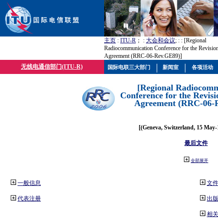
主页
:
ITU-R
； :
大会和会议
; :
: [Regional
Radiocommunication Conference for the Revisio
Agreement (RRC-06-Rev.GE89)]
无线电通信部门(ITU-R)
国际电联三大部门
新闻室
各项活动
[Regional Radiocomm
Conference for the Revisi
Agreement (RRC-06-
[(Geneva, Switzerland, 15 May-
最后文件
全部展开
一般信息
文
代表注册
出
相