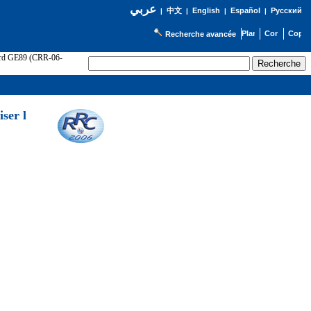
عربي
English
Español
Русский
|
中文
|
|
|
Recherche avancée
cord GE89 (CRR-06-
ser l