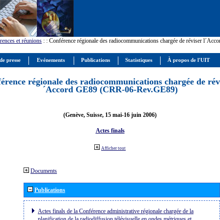
rences et réunions
:
: Conférence régionale des radiocommunications chargée de réviser l´Ac
de presse
Evénements
Publications
Statistiques
À propos de l'UIT
érence régionale des radiocommunications chargée de révi
´Accord GE89 (CRR-06-Rev.GE89)
(Genève, Suisse, 15 mai-16 juin 2006)
Actes finals
Afficher tout
Documents
Publications
Actes finals de la Conférence administrative régionale chargée de la
planification de la radiodiffusion télévisuelle en ondes métriques et