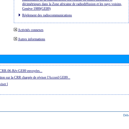
décimétriques dans la Zone africaine de radiodiffusion et les pays voisins,
Genève 1989(GE89)
Réglement des radiocommunications
Activités connexes
Autres informations
la CRR-06-Rév.GE89 envoyées...
ion sur la CRR chargée de réviser l'Accord GE89...
iser l
Déb