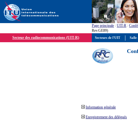
Page principale
:
UIT-R
:
Confé
Rev.GE89)
Secteur des radiocommunications (UIT-R)
Secteurs de l'UIT
Salle 
Conf
Information générale
Enregistrement des délégués