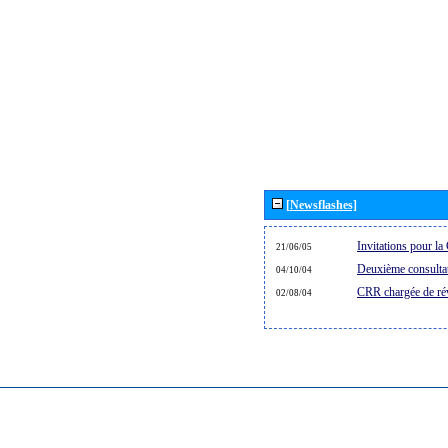
[Newsflashes]
Invitations pour 
21/06/05
Deuxième consultat
04/10/04
CRR chargée de rév
02/08/04