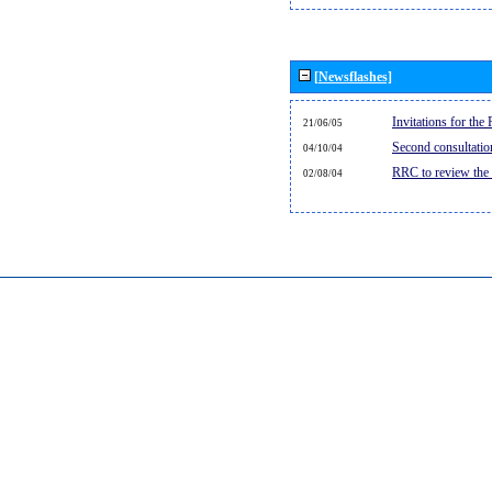
[Newsflashes]
Invitations for th
21/06/05
Second consultati
04/10/04
RRC to review the
02/08/04