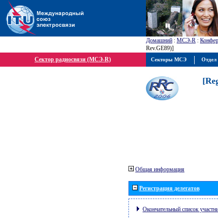
Домашний
:
МСЭ-R
:
Конфер
Rev.GE89)]
Сектор радиосвязи (МСЭ-R)
Секторы МСЭ
Отдел 
[Re
Общая информация
Регистрация делегатов
Окончательный список участн