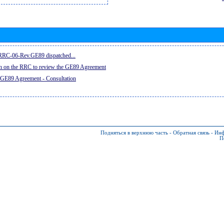
e RRC-06-Rev.GE89 dispatched...
on on the RRC to review the GE89 Agreement
 GE89 Agreement - Consultation
Подняться в верхнюю часть
-
Обратная связь
-
Инф
П