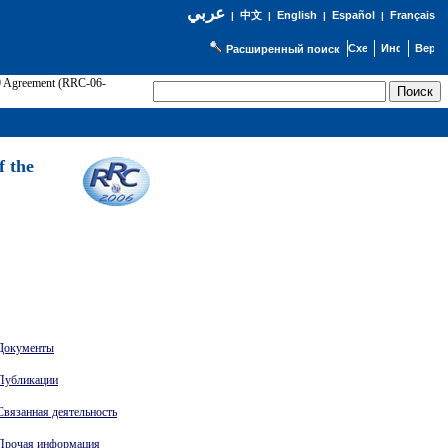
عربي
English
Español
Français
|
中文
|
|
|
Расширенный поиск
89 Agreement (RRC-06-
Э
f the
Документы
Публикации
Связанная деятельность
Прочая информация