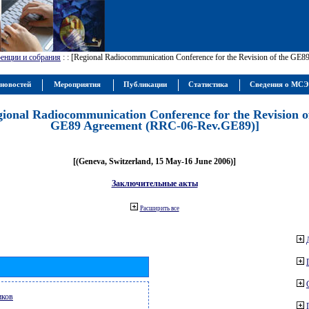
енции и собрания
:
: [Regional Radiocommunication Conference for the Revision of the GE
новостей
Мероприятия
Публикации
Статистика
Сведения о МС
gional Radiocommunication Conference for the Revision o
GE89 Agreement (RRC-06-Rev.GE89)]
[(Geneva, Switzerland, 15 May-16 June 2006)]
Заключительные акты
Расширить все
иков