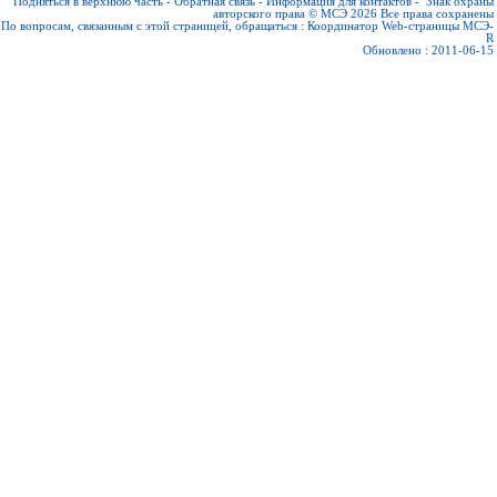
Подняться в верхнюю часть
-
Обратная связь
-
Информация для контактов
-
Знак охраны
авторского права © МСЭ 2026
Все права сохранены
По вопросам, связанным с этой страницей, обращаться :
Координатор Web-страницы МСЭ-
R
Обновлено : 2011-06-15