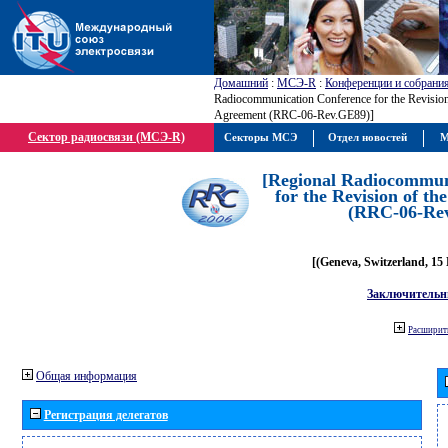
Домашний
:
МСЭ-R
:
Конференции и собрани
Radiocommunication Conference for the Revisio
Agreement (RRC-06-Rev.GE89)]
Сектор радиосвязи (МСЭ-R)
Секторы МСЭ
Отдел новостей
М
[Regional Radiocommun
for the Revision of t
(RRC-06-Re
[(Geneva, Switzerland, 15
Заключительн
Расширить
Общая информация
Регистрация делегатов