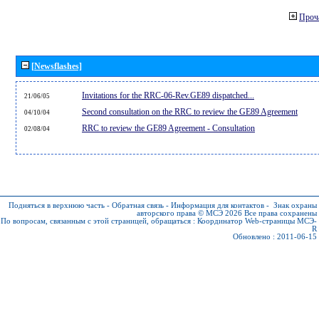
Проч
[Newsflashes]
Invitations for the RRC-06-Rev.GE89 dispatched...
21/06/05
Second consultation on the RRC to review the GE89 Agreement
04/10/04
RRC to review the GE89 Agreement - Consultation
02/08/04
Подняться в верхнюю часть
-
Обратная связь
-
Информация для контактов
-
Знак охраны
авторского права © МСЭ 2026
Все права сохранены
По вопросам, связанным с этой страницей, обращаться :
Координатор Web-страницы МСЭ-
R
Обновлено : 2011-06-15