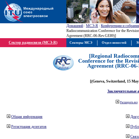
Домашний
:
МСЭ-R
:
Конференции и собрани
Radiocommunication Conference for the Revisio
Agreement (RRC-06-Rev.GE89)]
Сектор радиосвязи (МСЭ-R)
Секторы МСЭ
Отдел новостей
М
[Regional Radiocom
Conference for the Revis
Agreement (RRC-06-
[(Geneva, Switzerland, 15 May
Заключительные 
Расширить все
Общая информация
Доку
Регистрация делегатов
Публ
Связа