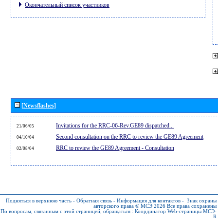
Окончательный список участников
[Newsflashes]
Invitations for the RRC-06-Rev.GE89 dispatched...
21/06/05
Second consultation on the RRC to review the GE89 Agreement
04/10/04
RRC to review the GE89 Agreement - Consultation
02/08/04
Подняться в верхнюю часть
-
Обратная связь
-
Информация для контактов
-
Знак охраны
авторского права © МСЭ 2026
Все права сохранены
По вопросам, связанным с этой страницей, обращаться :
Координатор Web-страницы МСЭ-
R