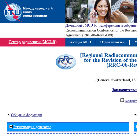
Домашний
:
МСЭ-R
:
Конференции и собрани
Radiocommunication Conference for the Revisio
Agreement (RRC-06-Rev.GE89)]
Сектор радиосвязи (МСЭ-R)
Секторы МСЭ
Отдел новостей
М
[Regional Radiocommun
for the Revision of t
(RRC-06-Re
[(Geneva, Switzerland, 15
Заключительн
Расширить
Общая информация
Регистрация делегатов