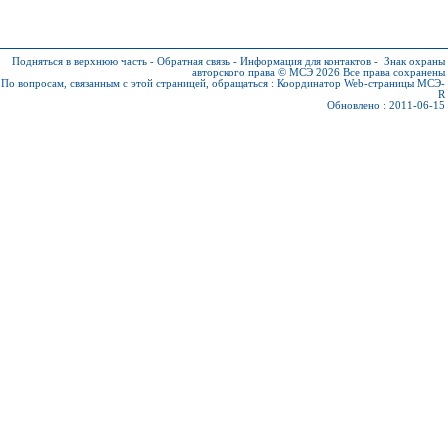
Подняться в верхнюю часть
-
Обратная связь
-
Информация для контактов
-
Знак охраны
авторского права © МСЭ 2026
Все права сохранены
По вопросам, связанным с этой страницей, обращаться :
Координатор Web-страницы МСЭ-
R
Обновлено : 2011-06-15