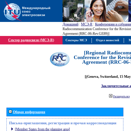
Домашний
:
МСЭ-R
:
Конференции и собрани
Radiocommunication Conference for the Revisio
Agreement (RRC-06-Rev.GE89)]
Сектор радиосвязи (МСЭ-R)
Секторы МСЭ
Отдел новостей
М
[Regional Radiocom
Conference for the Revis
Agreement (RRC-06-
[(Geneva, Switzerland, 15 May
Заключительные 
Расширить все
Общая информация
Письма-приглашения, регистрация и прочая корреспонденция
[Member States from the planning area]