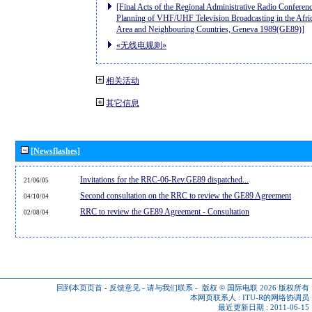
[Final Acts of the Regional Administrative Radio Conferenc
Planning of VHF/UHF Television Broadcasting in the Afri
Area and Neighbouring Countries, Geneva 1989(GE89)]
«无线电规则»
相关活动
其它信息
[Newsflashes]
Invitations for the RRC-06-Rev.GE89 dispatched...
21/06/05
Second consultation on the RRC to review the GE89 Agreement
04/10/04
RRC to review the GE89 Agreement - Consultation
02/08/04
回到本页页首
-
反馈意见
-
请与我们联系
-
版权 © 国际电联 2026
版权所有
本网页联系人 :
ITU-R的网络协调员
最近更新日期 : 2011-06-15